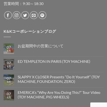
営業時間：9:30～18:30
K&Kコーポレーションブログ
お盆期間中の営業について
07
8月
ED TEMPLETON IN PARIS (TOY MACHINE)
07
8月
SLAPPY X CLOSER Presents “Do It Yourself” (TOY
07
MACHINE, FOUNDATION, ZERO)
8月
EMERICA’s “Why Are You Doing This?” Tour Video
07
(TOY MACHINE, PIG WHEELS)
8月