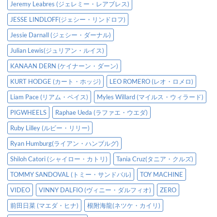
Jeremy Leabres (ジェレミー・レアブレス)
JESSE LINDLOFF(ジェシー・リンドロフ)
Jessie Darnall (ジェシー・ダーナル)
Julian Lewis(ジュリアン・ルイス)
KANAAN DERN (ケイナーン・ダーン)
KURT HODGE (カート・ホッジ)
LEO ROMERO (レオ・ロメロ)
Liam Pace (リアム・ペイス)
Myles Willard (マイルス・ウィラード)
PIGWHEELS
Raphae Ueda (ラファエ・ウエダ)
Ruby Lilley (ルビー・リリー)
Ryan Humburg(ライアン・ハンブルグ)
Shiloh Catori (シャイロー・カトリ)
Tania Cruz(タニア・クルズ)
TOMMY SANDOVAL (トミー・サンドバル)
TOY MACHINE
VIDEO
VINNY DALFIO (ヴィニー・ダルフィオ)
ZERO
前田日菜 (マエダ・ヒナ)
根附海龍(ネツケ・カイリ)