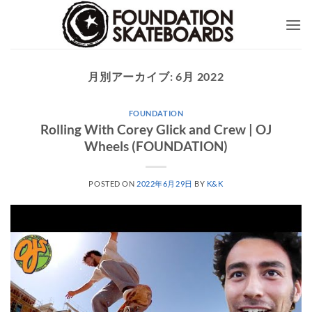
Skip
to
content
月別アーカイブ:
6月 2022
FOUNDATION
Rolling With Corey Glick and Crew | OJ
Wheels (FOUNDATION)
POSTED ON
2022年6月29日
BY
K&K