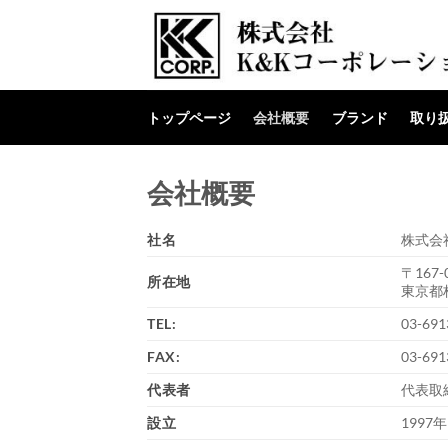
Skip
to
content
トップページ
会社概要
ブランド
取り
会社概要
社名
株式会
〒167-
所在地
東京都杉
TEL:
03-691
FAX:
03-691
代表者
代表取
設立
1997