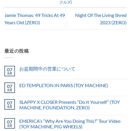
クルズ)
Jamie Thomas: 49 Tricks At 49
Night Of The Living Shred
Years Old (ZERO)
2023 (ZERO)
最近の投稿
お盆期間中の営業について
07
8月
ED TEMPLETON IN PARIS (TOY MACHINE)
07
8月
SLAPPY X CLOSER Presents “Do It Yourself” (TOY
07
8月
MACHINE, FOUNDATION, ZERO)
EMERICA’s “Why Are You Doing This?” Tour Video
07
8月
(TOY MACHINE, PIG WHEELS)