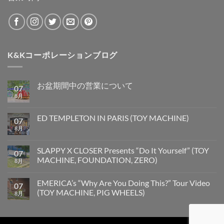
K&Kコーポレーションブログ
お盆期間中の営業について
07
8月
ED TEMPLETON IN PARIS (TOY MACHINE)
07
8月
SLAPPY X CLOSER Presents “Do It Yourself” (TOY
07
MACHINE, FOUNDATION, ZERO)
8月
EMERICA’s “Why Are You Doing This?” Tour Video
07
(TOY MACHINE, PIG WHEELS)
8月