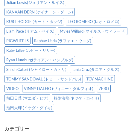
Julian Lewis(ジュリアン・ルイス)
KANAAN DERN (ケイナーン・ダーン)
KURT HODGE (カート・ホッジ)
LEO ROMERO (レオ・ロメロ)
Liam Pace (リアム・ペイス)
Myles Willard (マイルス・ウィラード)
PIGWHEELS
Raphae Ueda (ラファエ・ウエダ)
Ruby Lilley (ルビー・リリー)
Ryan Humburg(ライアン・ハンブルグ)
Shiloh Catori (シャイロー・カトリ)
Tania Cruz(タニア・クルズ)
TOMMY SANDOVAL (トミー・サンドバル)
TOY MACHINE
VIDEO
VINNY DALFIO (ヴィニー・ダルフィオ)
ZERO
前田日菜 (マエダ・ヒナ)
根附海龍(ネツケ・カイリ)
池田大暉 (イケダ・ダイキ)
カテゴリー