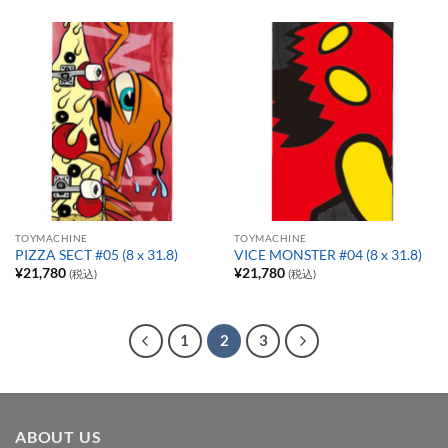
TOYMACHINE
TOYMACHINE
PIZZA SECT #05 (8 x 31.8)
VICE MONSTER #04 (8 x 31.8)
¥
21,780
¥
21,780
(税込)
(税込)
1
2
3
ABOUT US