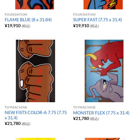
FOUNDATION
FOUNDATION
FLAME BLUE (8 x 31.84)
SUPER FAST (7.75 x 31.4)
¥
19,910
¥
19,910
(税込)
(税込)
TOYMACHINE
TOYMACHINE
NEW FISTS COLOR-A 7.75 (7.75
MONSTER FLEX (7.75 x 31.4)
x 31.4)
¥
21,780
(税込)
¥
21,780
(税込)