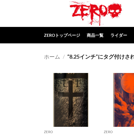
Skip
to
content
ZEROトップページ
商品一覧
ライダー
ホーム
/
“8.25インチ”にタグ付けさ
ZERO
ZERO