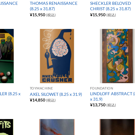
ISSANCE
THOMAS RENAISSANCE
SHECKLER BELOVED
(8.25 x 31.87)
CHRIST (8.25 x 31.87)
¥
15,950
¥
15,950
(税込)
(税込)
TOYMACHINE
FOUNDATION
ER (8.25 x
LINDLOFF ABSTRACT (
AXEL SILOWET (8.25 x 31.9)
x 31.9)
¥
14,850
(税込)
¥
13,750
(税込)