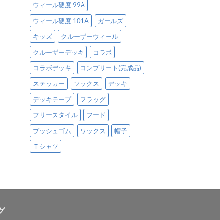
ウィール硬度 99A
ウィール硬度 101A
ガールズ
キッズ
クルーザーウィール
クルーザーデッキ
コラボ
コラボデッキ
コンプリート(完成品)
ステッカー
ソックス
デッキ
デッキテープ
フラッグ
フリースタイル
フード
ブッシュゴム
ワックス
帽子
Ｔシャツ
グ