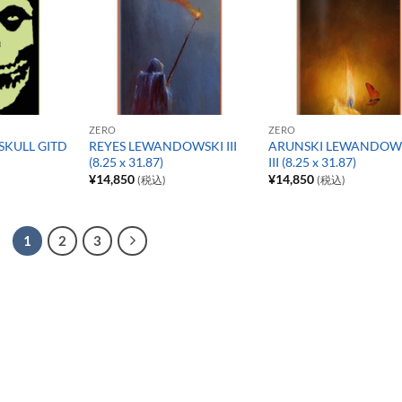
ZERO
ZERO
 SKULL GITD
REYES LEWANDOWSKI III
ARUNSKI LEWANDOW
(8.25 x 31.87)
III (8.25 x 31.87)
¥
14,850
¥
14,850
(税込)
(税込)
1
2
3