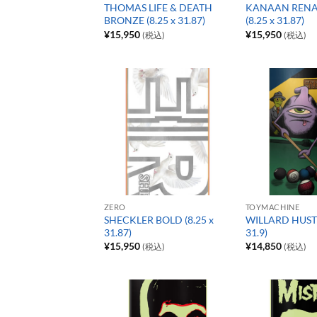
THOMAS LIFE & DEATH
KANAAN RENA
BRONZE (8.25 x 31.87)
(8.25 x 31.87)
¥
15,950
¥
15,950
(税込)
(税込)
ZERO
TOYMACHINE
SHECKLER BOLD (8.25 x
WILLARD HUSTL
31.87)
31.9)
¥
15,950
¥
14,850
(税込)
(税込)