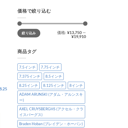
価格で絞り込む
最
最
価格:
¥13,750
—
絞り込み
低
高
¥19,910
価
価
格
格
商品タグ
7.5インチ
7.75インチ
7.375インチ
8.5インチ
8.25インチ
8.125インチ
8インチ
8.25
ADAM ARUNSKI (アダム・アルンスキ
ー)
AXEL CRUYSBERGHS (アクセル・クラ
イスバーグス)
Braden Hoban (ブレイデン・ホーバン)