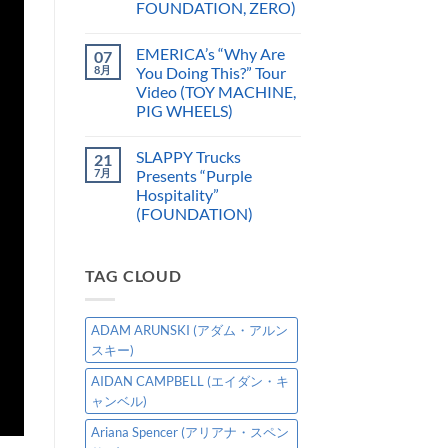
FOUNDATION, ZERO)
EMERICA’s “Why Are
07
8月
You Doing This?” Tour
Video (TOY MACHINE,
PIG WHEELS)
SLAPPY Trucks
21
7月
Presents “Purple
Hospitality”
(FOUNDATION)
TAG CLOUD
ADAM ARUNSKI (アダム・アルン
スキー)
AIDAN CAMPBELL (エイダン・キ
ャンベル)
Ariana Spencer (アリアナ・スペン