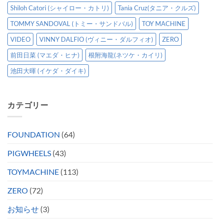
Shiloh Catori (シャイロー・カトリ)
Tania Cruz(タニア・クルズ)
TOMMY SANDOVAL (トミー・サンドバル)
TOY MACHINE
VIDEO
VINNY DALFIO (ヴィニー・ダルフィオ)
ZERO
前田日菜 (マエダ・ヒナ)
根附海龍(ネツケ・カイリ)
池田大暉 (イケダ・ダイキ)
カテゴリー
FOUNDATION
(64)
PIGWHEELS
(43)
TOYMACHINE
(113)
ZERO
(72)
お知らせ
(3)