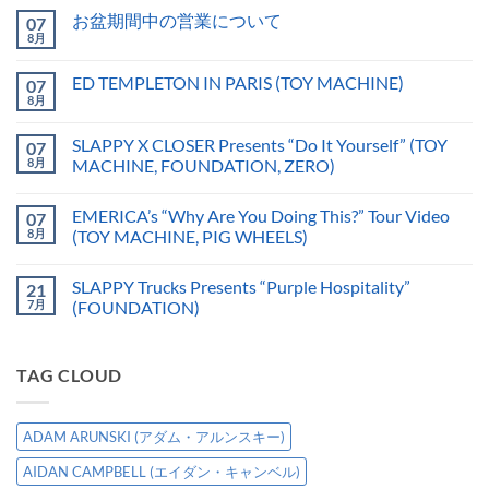
お盆期間中の営業について
07
8月
ED TEMPLETON IN PARIS (TOY MACHINE)
07
8月
SLAPPY X CLOSER Presents “Do It Yourself” (TOY
07
8月
MACHINE, FOUNDATION, ZERO)
EMERICA’s “Why Are You Doing This?” Tour Video
07
8月
(TOY MACHINE, PIG WHEELS)
SLAPPY Trucks Presents “Purple Hospitality”
21
7月
(FOUNDATION)
TAG CLOUD
ADAM ARUNSKI (アダム・アルンスキー)
AIDAN CAMPBELL (エイダン・キャンベル)