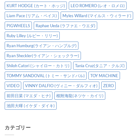
KURT HODGE (カート・ホッジ)
LEO ROMERO (レオ・ロメロ)
Liam Pace (リアム・ペイス)
Myles Willard (マイルス・ウィラード)
PIGWHEELS
Raphae Ueda (ラファエ・ウエダ)
Ruby Lilley (ルビー・リリー)
Ryan Humburg(ライアン・ハンブルグ)
Ryan Sheckler(ライアン・シェックラー)
Shiloh Catori (シャイロー・カトリ)
Tania Cruz(タニア・クルズ)
TOMMY SANDOVAL (トミー・サンドバル)
TOY MACHINE
VIDEO
VINNY DALFIO (ヴィニー・ダルフィオ)
ZERO
前田日菜 (マエダ・ヒナ)
根附海龍(ネツケ・カイリ)
池田大暉 (イケダ・ダイキ)
カテゴリー