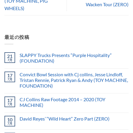
(TOY MACHINE, PIG
Wacken Tour (ZERO)
WHEELS)
最近の投稿
SLAPPY Trucks Presents “Purple Hospitality”
21
7月
(FOUNDATION)
Convict Bowl Session with Cj collins, Jesse Lindloff,
17
7月
Tristan Rennie, Patrick Ryan & Andy (TOY MACHINE,
FOUNDATION)
CJ Collins Raw Footage 2014 – 2020 (TOY
17
7月
MACHINE)
David Reyes’ “Wild Heart” Zero Part (ZERO)
10
7月