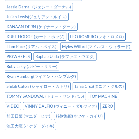
Jessie Darnall (ジェシー・ダーナル)
Julian Lewis(ジュリアン・ルイス)
KANAAN DERN (ケイナーン・ダーン)
KURT HODGE (カート・ホッジ)
LEO ROMERO (レオ・ロメロ)
Liam Pace (リアム・ペイス)
Myles Willard (マイルス・ウィラード)
PIGWHEELS
Raphae Ueda (ラファエ・ウエダ)
Ruby Lilley (ルビー・リリー)
Ryan Humburg(ライアン・ハンブルグ)
Shiloh Catori (シャイロー・カトリ)
Tania Cruz(タニア・クルズ)
TOMMY SANDOVAL (トミー・サンドバル)
TOY MACHINE
VIDEO
VINNY DALFIO (ヴィニー・ダルフィオ)
ZERO
前田日菜 (マエダ・ヒナ)
根附海龍(ネツケ・カイリ)
池田大暉 (イケダ・ダイキ)