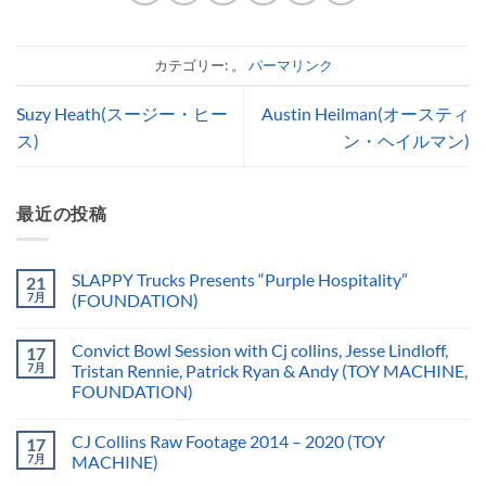
カテゴリー: 。
パーマリンク
Suzy Heath(スージー・ヒー
Austin Heilman(オースティ
ス)
ン・ヘイルマン)
最近の投稿
SLAPPY Trucks Presents “Purple Hospitality”
21
7月
(FOUNDATION)
Convict Bowl Session with Cj collins, Jesse Lindloff,
17
7月
Tristan Rennie, Patrick Ryan & Andy (TOY MACHINE,
FOUNDATION)
CJ Collins Raw Footage 2014 – 2020 (TOY
17
7月
MACHINE)