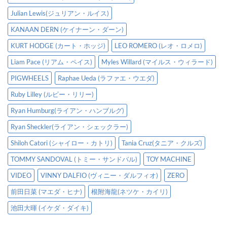
Julian Lewis(ジュリアン・ルイス)
KANAAN DERN (ケイナーン・ダーン)
KURT HODGE (カート・ホッジ)
LEO ROMERO (レオ・ロメロ)
Liam Pace (リアム・ペイス)
Myles Willard (マイルス・ウィラード)
PIGWHEELS
Raphae Ueda (ラファエ・ウエダ)
Ruby Lilley (ルビー・リリー)
Ryan Humburg(ライアン・ハンブルグ)
Ryan Sheckler(ライアン・シェックラー)
Shiloh Catori (シャイロー・カトリ)
Tania Cruz(タニア・クルズ)
TOMMY SANDOVAL (トミー・サンドバル)
TOY MACHINE
VIDEO
VINNY DALFIO (ヴィニー・ダルフィオ)
ZERO
前田日菜 (マエダ・ヒナ)
根附海龍(ネツケ・カイリ)
池田大暉 (イケダ・ダイキ)