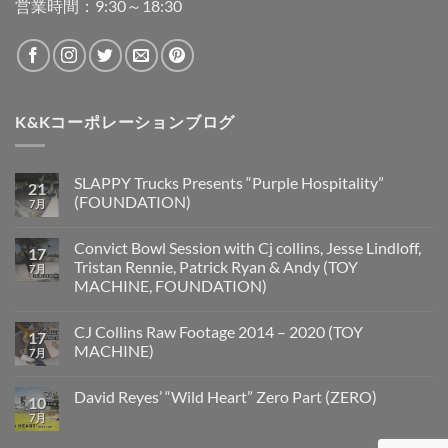
営業時間：9:30～18:30
K&Kコーポレーションブログ
SLAPPY Trucks Presents “Purple Hospitality”
21
(FOUNDATION)
7月
Convict Bowl Session with Cj collins, Jesse Lindloff,
17
Tristan Rennie, Patrick Ryan & Andy (TOY
7月
MACHINE, FOUNDATION)
CJ Collins Raw Footage 2014 – 2020 (TOY
17
MACHINE)
7月
David Reyes’ “Wild Heart” Zero Part (ZERO)
10
7月